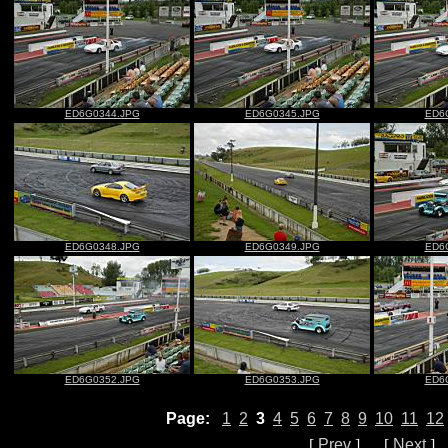
ED6G0344.JPG
ED6G0345.JPG
ED6
ED6G0348.JPG
ED6G0349.JPG
ED6
ED6G0352.JPG
ED6G0353.JPG
ED6
Page:
1
2
3
4
5
6
7
8
9
10
11
12
[
Prev
] [
Next
]