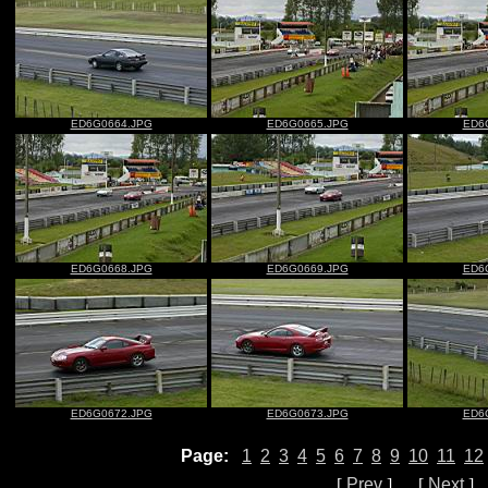
ED6G0664.JPG
ED6G0665.JPG
ED6
ED6G0668.JPG
ED6G0669.JPG
ED6
ED6G0672.JPG
ED6G0673.JPG
ED6
Page:
1
2
3
4
5
6
7
8
9
10
11
12
[
Prev
] [
Next
]