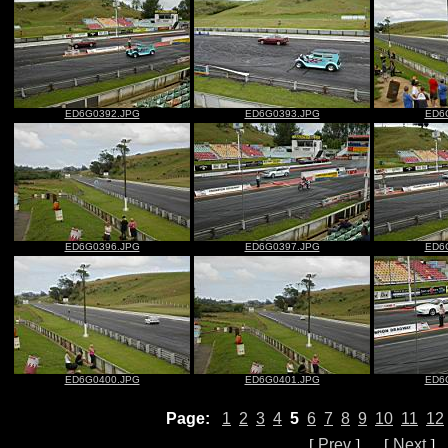
ED6G0392.JPG
ED6G0393.JPG
ED6
ED6G0396.JPG
ED6G0397.JPG
ED6
ED6G0400.JPG
ED6G0401.JPG
ED6
Page:
1
2
3
4
5
6
7
8
9
10
11
12
[
Prev
] [
Next
]